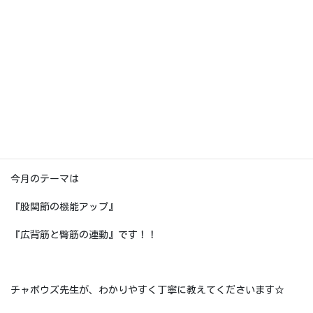
5月19日（土）10時15分〜11時45分です！
1回3000円 別途施設利用料かかります。
シューズ・ハーネスはレンタル無料。
今月のテーマは
『股関節の機能アップ』
『広背筋と臀筋の連動』です！！
チャボウズ先生が、わかりやすく丁寧に教えてくださいます☆