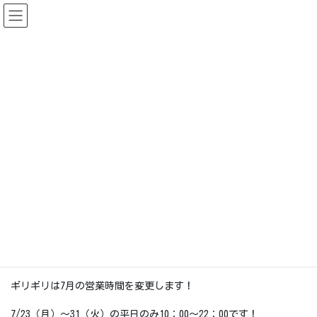
コ
ナ
ン
ビ
テ
ゲ
ン
ー
2019.10までの情報
ツ
シ
に
ョ
移
ン
HOME
2019.10までの情報
お知らせ（〜2019.10）
ギリギリに集合！
動
に
移
2018-07-19
動
お知らせ（〜2019.10）
ギリギリに集合！
こんにちは(*^▽^*)
暑い～！！！どうも、夏大好きなおこで
す！今日も熱中症にくれぐれもお気を付けください?
土曜日から夏休みの学校が多いみたいですね～！
ギリギリは7月の営業時間を変更します！
7/23（月）～31（火）の平日のみ10：00～22：00です！