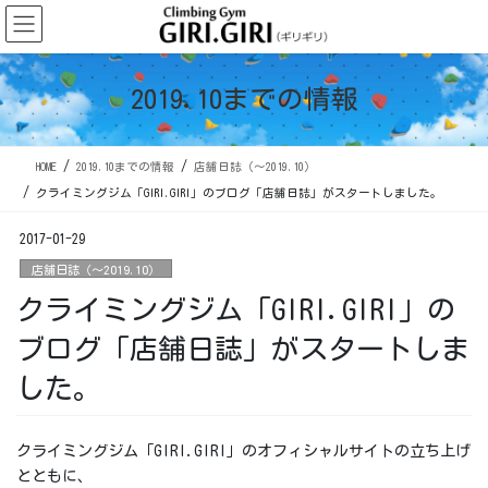
コ
ナ
ン
ビ
テ
ゲ
ン
ー
2019.10までの情報
ツ
シ
に
ョ
移
ン
HOME
2019.10までの情報
店舗日誌（〜2019.10）
動
に
移
クライミングジム「GIRI.GIRI」のブログ「店舗日誌」がスタートしました。
動
2017-01-29
店舗日誌（〜2019.10）
クライミングジム「GIRI.GIRI」の
ブログ「店舗日誌」がスタートしま
した。
クライミングジム「GIRI.GIRI」のオフィシャルサイトの立ち上げ
とともに、