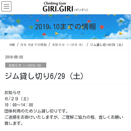
コ
ナ
ン
ビ
テ
ゲ
ン
ー
2019.10までの情報
ツ
シ
に
ョ
移
ン
HOME
2019.10までの情報
お知らせ（〜2019.10）
ジム貸し切り6/29（土）
動
に
移
2019-05-30
動
お知らせ（〜2019.10）
ジム貸し切り6/29（土）
お知らせ
６/２９（土）
10：00～14：00
団体利用のためジム貸し切りです。
ご迷惑をお掛けいたしますが、ご理解ご協力の程、宜しくお願い
致します。