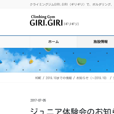
コ
ナ
クライミングジムGIRI.GIRI（ギリギリ）で、ボルダリ
ン
ビ
テ
ゲ
ン
ー
ツ
シ
に
ョ
移
ン
ホーム
施設情報
動
に
移
動
HOME
2019.10までの情報
お知らせ（〜2019.10）
2017-07-05
ジュニア体験会のお知