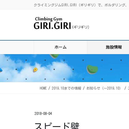
コ
ナ
クライミングジムGIRI.GIRI（ギリギリ）で、ボルダリ
ン
ビ
テ
ゲ
ン
ー
ツ
シ
に
ョ
移
ン
ホーム
施設情報
動
に
移
動
HOME
2019.10までの情報
お知らせ（〜2019.10）
2018-08-04
スピード壁