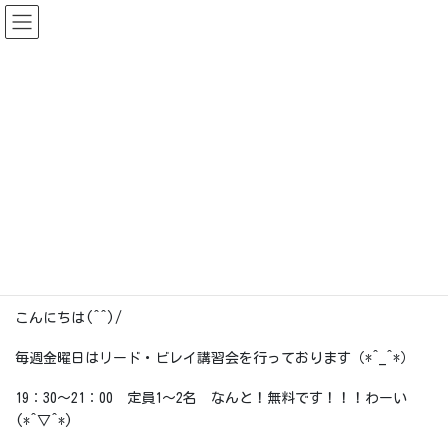
コ
ナ
ン
ビ
テ
ゲ
ン
ー
2019.10までの情報
ツ
シ
に
ョ
移
ン
HOME
2019.10までの情報
お知らせ（〜2019.10）
リード・ビレイ講習会
動
に
移
2018-01-26
動
お知らせ（〜2019.10）
リード・ビレイ講習会
こんにちは(^^)/
毎週金曜日はリード・ビレイ講習会を行っております（*^_^*）
19：30～21：00 定員1～2名 なんと！無料です！！！わーい
(*^▽^*)