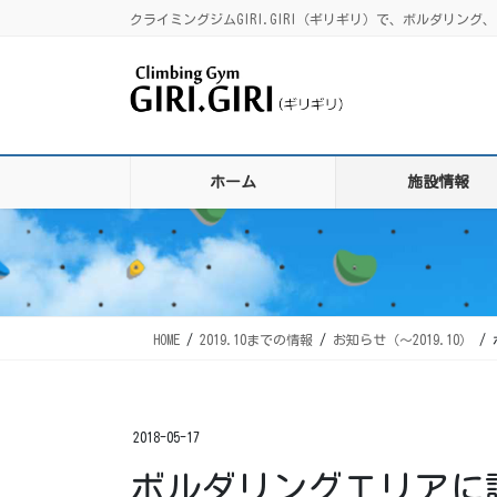
コ
ナ
クライミングジムGIRI.GIRI（ギリギリ）で、ボルダリ
ン
ビ
テ
ゲ
ン
ー
ツ
シ
に
ョ
移
ン
ホーム
施設情報
動
に
移
動
HOME
2019.10までの情報
お知らせ（〜2019.10）
2018-05-17
ボルダリングエリアに