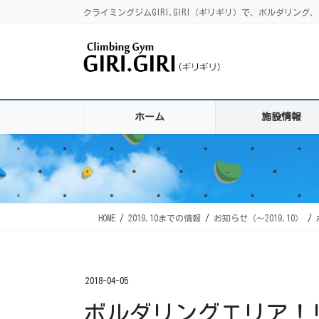
コ
ナ
クライミングジムGIRI.GIRI（ギリギリ）で、ボルダリ
ン
ビ
テ
ゲ
ン
ー
ツ
シ
に
ョ
移
ン
ホーム
施設情報
動
に
移
動
HOME
2019.10までの情報
お知らせ（〜2019.10）
2018-04-05
ボルダリングエリア！