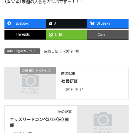
(≧▽≦)来週の大会もガンバですー！！！
Facebook
X
Bluesky
Threads
LINE
Copy
店舗日誌（〜2019.10）
2019.10迄のカテゴリー
店舗日誌（〜2019.10）
前の記事
社員研修
2019-10-27
次の記事
キッズリードコンペ3/29(日)開
催
2026-03-09