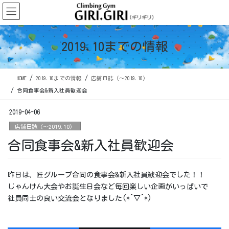
コ
ナ
ン
ビ
テ
ゲ
ン
ー
2019.10までの情報
ツ
シ
に
ョ
移
ン
HOME
2019.10までの情報
店舗日誌（〜2019.10）
動
に
移
合同食事会&新入社員歓迎会
動
2019-04-06
店舗日誌（〜2019.10）
合同食事会&新入社員歓迎会
昨日は、匠グループ合同の食事会&新入社員歓迎会でした！！
じゃんけん大会やお誕生日会など毎回楽しい企画がいっぱいで
社員同士の良い交流会となりました(*^▽^*)