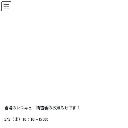
コ
ナ
ン
ビ
テ
ゲ
ン
ー
2019.10までの情報
ツ
シ
に
ョ
移
ン
HOME
2019.10までの情報
お知らせ（〜2019.10）
動
に
移
岩場のレスキュー講習会のお知らせ★
動
2018-01-19
お知らせ（〜2019.10）
岩場のレスキュー講習会のお知らせ
★
岩場のレスキュー講習会のお知らせです！
3/3（土）10：10～12:00