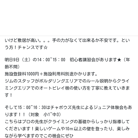
ジムが紹介されてわたくしも嬉しい限りですぅ！！
オリンピックに向けてますますクライミングが盛り上がっていき
ますね
まだクライミングをやった事ない方、クライミングを始めてみた
いけど敷居が高い。。。手の力がなくて出来るか不安です。とい
う方！チャンスです☆
明日9日（土）の14：00~15：00 初心者講習会があります★（年
齢不問）
施設登録料1000円＋施設利用料別途かかります。
ジムのスタッフがボルダリングエリアでのルール説明からクライ
ミングエリアでのオートビレイ機の使い方を丁寧に教えていきま
す！
そして15：00~16：30はチャボウズ先生によるジュニア体験会もあ
ります！！（対象 小1~中3）
こちらはプロの先生がクライミングの基礎からしっかり指導して
くださいます！楽しいゲームや10ｍ以上の壁を登ったり、楽しみ
ながら学べますのでこの機会にぜひ