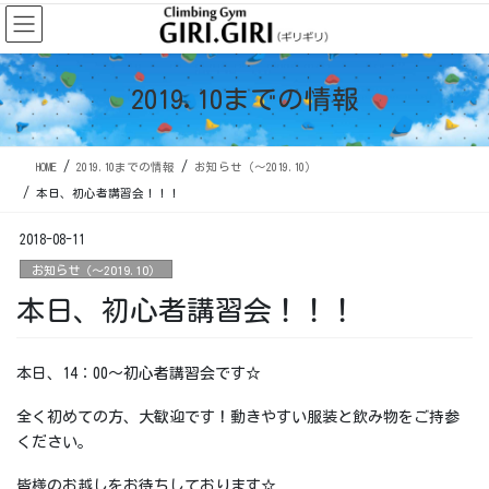
コ
ナ
ン
ビ
テ
ゲ
ン
ー
2019.10までの情報
ツ
シ
に
ョ
移
ン
HOME
2019.10までの情報
お知らせ（〜2019.10）
動
に
移
本日、初心者講習会！！！
動
2018-08-11
お知らせ（〜2019.10）
本日、初心者講習会！！！
本日、14：00～初心者講習会です☆
全く初めての方、大歓迎です！動きやすい服装と飲み物をご持参
ください。
皆様のお越しをお待ちしております☆