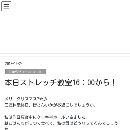
コ
ナ
ン
ビ
テ
ゲ
ン
ー
2019.10までの情報
ツ
シ
に
ョ
移
ン
HOME
2019.10までの情報
お知らせ（〜2019.10）
動
に
移
本日ストレッチ教室16：00から！
動
2018-12-24
お知らせ（〜2019.10）
本日ストレッチ教室16：00から！
メリークリスマス
?
☆彡
三連休最終日、皆さんいかがお過ごしでしょうか。
私は昨日真夜中にケーキ半ホールいきました。
朝ごはんもがっつり食べて、私の胃はどうなってるんでしょう
か。。