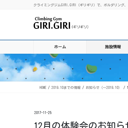
コ
ナ
クライミングジムGIRI.GIRI（ギリギリ）で、ボルダリ
ン
ビ
テ
ゲ
ン
ー
ツ
シ
に
ョ
移
ン
ホーム
施設情報
動
に
移
動
HOME
2019.10までの情報
お知らせ（〜2019.10）
2017-11-25
12月の体験会のお知ら