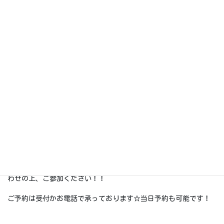
春休みの予定が未定のみんなにおすすめなのが、24日（土）に行
われるキッズセッション★
皆で一緒に登って楽しもう！盛り上がろう！(*^▽^*)♪
【キッズセッション】予約が必要です。
3/24（土）17：00～18：00 参加費無料（別途施設利用料）
対象：小1～中3
内容：毎回スタッフが決めた課題を皆で登ります！ぜひお誘いあ
わせの上、ご参加ください！！
ご予約は受付かお電話で承っております☆当日予約も可能です！