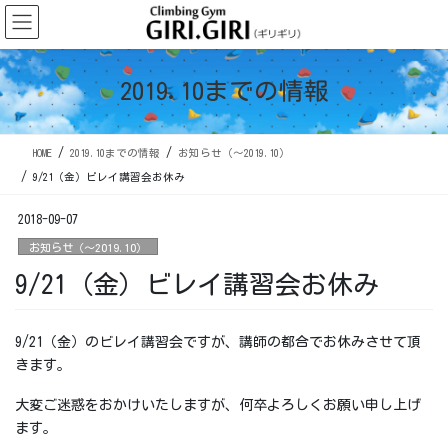
コ
ナ
ン
ビ
テ
ゲ
ン
ー
2019.10までの情報
ツ
シ
に
ョ
移
ン
HOME
2019.10までの情報
お知らせ（〜2019.10）
動
に
移
9/21（金）ビレイ講習会お休み
動
2018-09-07
お知らせ（〜2019.10）
9/21（金）ビレイ講習会お休み
9/21（金）のビレイ講習会ですが、講師の都合でお休みさせて頂
きます。
大変ご迷惑をおかけいたしますが、何卒よろしくお願い申し上げ
ます。