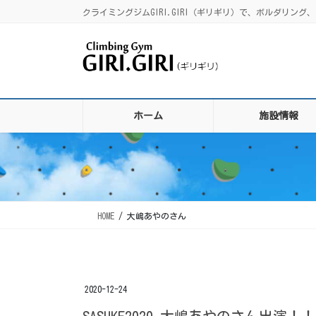
コ
ナ
クライミングジムGIRI.GIRI（ギリギリ）で、ボルダリ
ン
ビ
テ
ゲ
ン
ー
ツ
シ
に
ョ
移
ン
ホーム
施設情報
動
に
移
動
HOME
大嶋あやのさん
2020-12-24
SASUKE2020 大嶋あやのさん出演！！