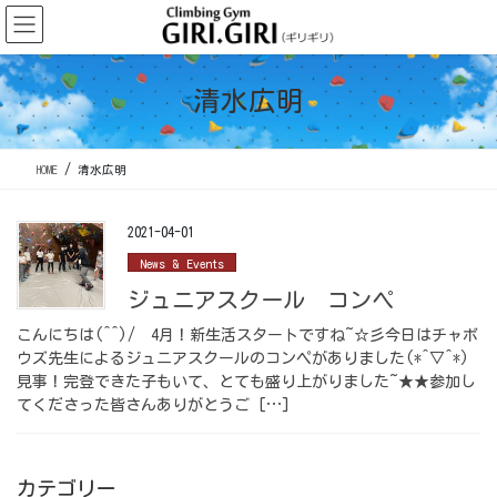
コ
ナ
ン
ビ
テ
ゲ
ン
ー
清水広明
ツ
シ
に
ョ
移
ン
HOME
清水広明
動
に
移
動
2021-04-01
News & Events
ジュニアスクール コンペ
こんにちは(^^)/ 4月！新生活スタートですね~☆彡今日はチャボ
ウズ先生によるジュニアスクールのコンペがありました(*^▽^*)
見事！完登できた子もいて、とても盛り上がりました~★★参加し
てくださった皆さんありがとうご […]
カテゴリー