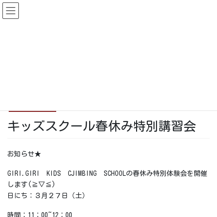
コ
ナ
ン
ビ
テ
ゲ
ン
ー
News & Events
ツ
シ
に
ョ
移
ン
HOME
News & Events
キッズスクール春休み特別講習会
動
に
移
2021-03-07
動
News & Events
キッズスクール春休み特別講習会
お知らせ★
GIRI.GIRI KIDS CJIMBING SCHOOLの春休み特別体験会を開催
します(≧▽≦)
日にち：３月２７日（土）
時間：11：00~12：00