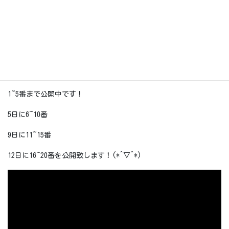
☆彡
今日はヒョウが急に降ったりにわか雨が降ったり不安定な天気で
す。
さて、5月のマンスリーの動画を順に公開します！今回は辛い！と
いう声が多いので（笑）、是非参考にしてください(*^▽^*)
1~5番まで公開中です！
5日に6~10番
9日に11~15番
12日に16~20番を公開致します！(*^▽^*)