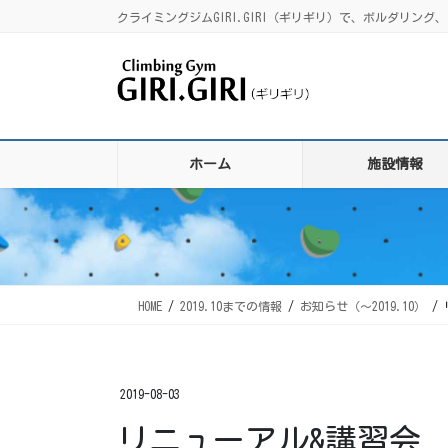
コ
ナ
クライミングジムGIRI.GIRI（ギリギリ）で、ボルダリ
ン
ビ
テ
ゲ
ン
ー
ツ
シ
に
ョ
移
ン
ホーム
施設情報
動
に
移
動
HOME
2019.10までの情報
お知らせ（〜2019.10）
2019-08-03
リニューアル&講習会