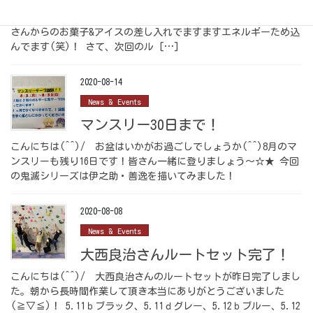
こんにちは(^^)/ 今日からお仕事スタートの方も多いでしょう
か？私は夏バテを吹き飛ばすかのように、美味しいご飯と、お客
さんからのお菓子&アイスの差し入れでますますエネルギーため込
んでます(笑)！ さて、次回のル […]
2020-08-14
News & Events
マンスリー30日まで！
こんにちは(^^)/ お盆はいかがお過ごしでしょうか(^^)8月のマ
ンスリーも残り16日です！皆さん一緒に登りましょう～☆★ 今回
の鬼滅シリーズは伊之助・善逸を描いてみました！
2020-08-08
News & Events
大西良治さんルートセット完了！
こんにちは(^^)/ 大西良治さんのルートセットが昨日完了しまし
た。朝から長時間作業して頂き本当にありがとうございました
(≧▽≦)！ 5.11ｂブラック、5.11ｄグレー、5.12ｂブルー、5.12