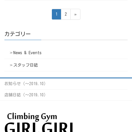
投
ペ
ペ
1
2
»
稿
ー
ー
ジ
ジ
の
カテゴリー
ペ
ー
News & Events
ジ
送
スタッフ日誌
り
お知らせ（〜2019.10）
店舗日誌（〜2019.10）