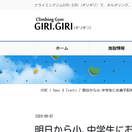
コ
ナ
クライミングジムGIRI.GIRI（ギリギリ）で、ボルダリ
ン
ビ
テ
ゲ
ン
ー
ツ
シ
に
ョ
移
ン
ホーム
施設情報
動
に
移
動
HOME
News & Events
明日から小.中学生にお菓子配
2020-08-07
明日から小.中学生に