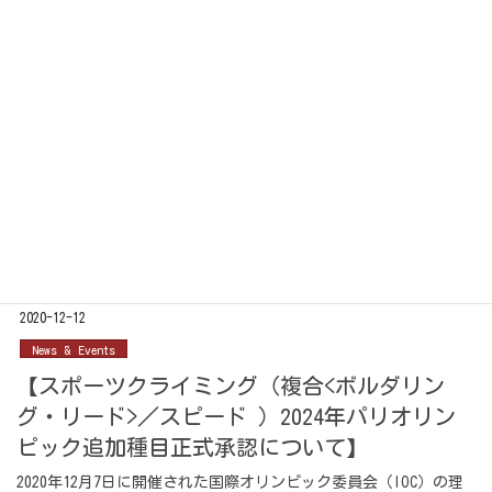
ためてますのでぜひぜひお待ちしてしてます☆ ・お忘れ物につい
て12/29（月）に全て処分させて頂きま […]
2020-12-14
News & Events
フリマの商品まだまだ募集中！！！！
こんにちは！今日から本格的に冬到来！寒くなりましたジム内暖
かくしてお待ちしてます(≧▽≦) さて！フリマの商品ですが、ま
だまだ募集中~♪ 12/30（水）まで受け付け可能です☆それ以降は
受付不可ですので、お早めにお持ちく […]
2020-12-12
News & Events
【スポーツクライミング（複合<ボルダリン
グ・リード>／スピード ）2024年パリオリン
ピック追加種目正式承認について】
2020年12月7日に開催された国際オリンピック委員会（IOC）の理