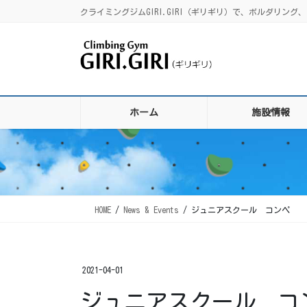
コ
ナ
クライミングジムGIRI.GIRI（ギリギリ）で、ボルダリ
ン
ビ
テ
ゲ
ン
ー
ツ
シ
に
ョ
移
ン
ホーム
施設情報
動
に
移
動
HOME
News & Events
ジュニアスクール コンペ
2021-04-01
ジュニアスクール コ