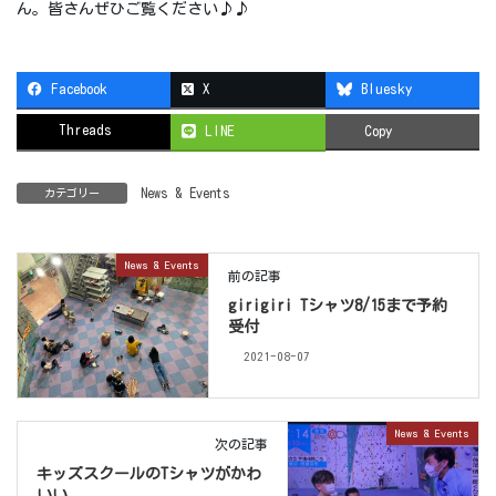
ん。皆さんぜひご覧ください♪♪
Facebook
X
Bluesky
Threads
LINE
Copy
News & Events
カテゴリー
News & Events
前の記事
girigiri Tシャツ8/15まで予約
受付
2021-08-07
News & Events
次の記事
キッズスクールのTシャツがかわ
いい