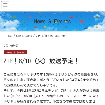
コ
ナ
ン
ビ
テ
ゲ
ン
ー
News & Events
ツ
シ
に
ョ
移
ン
HOME
News & Events
ZIP！8/10（火）放送予定！
動
に
移
2021-08-09
動
News & Events
ZIP！8/10（火）放送予定！
こんにちは☆ギリギリです！3連休はオリンピックの影響もあり、
多くの方に来て頂きありがとうございました(≧▽≦)★☆初めて
の方は楽しんで頂けてたら幸いです。
そして、今日は3年ぶりに日本テレビ「ZIP！」さんが取材に来ま
した(*‘∀‘)8/10（火）6：58頃からのニュースコーナーの中で
ギリギリが紹介される予定です。予定なので確定ではありませ