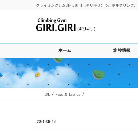
コ
ナ
クライミングジムGIRI.GIRI（ギリギリ）で、ボルダリ
ン
ビ
テ
ゲ
ン
ー
ツ
シ
に
ョ
移
ン
ホーム
施設情報
動
に
移
動
HOME
News & Events
2021-09-18