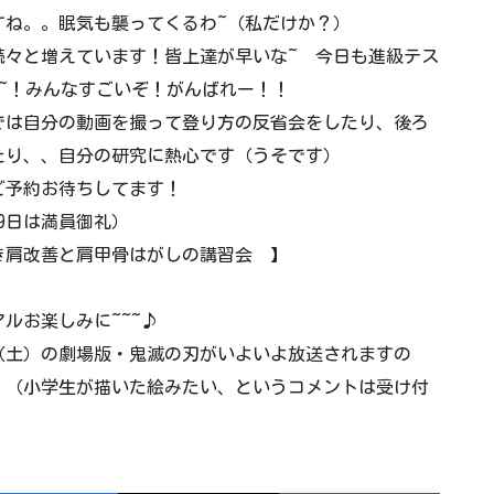
すね。。眠気も襲ってくるわ~（私だけか？）
続々と増えています！皆上達が早いな~ 今日も進級テス
~！みんなすごいぞ！がんばれー！！
では自分の動画を撮って登り方の反省会をしたり、後ろ
たり、、自分の研究に熱心です（うそです）
ご予約お待ちしてます！
19日は満員御礼）
【巻き肩改善と肩甲骨はがしの講習会 】
アルお楽しみに~~~♪
（土）の劇場版・鬼滅の刃がいよいよ放送されますの
。（小学生が描いた絵みたい、というコメントは受け付