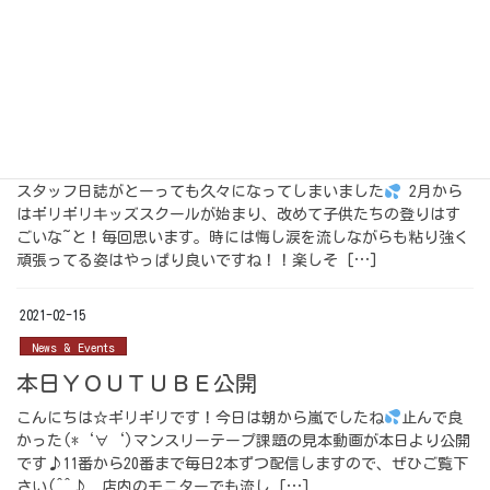
内にリソールのご希望が多ければその都度出すことも可能です。
（送料、手数料などご負担頂きます） 今回は […]
2021-02-15
スタッフ日誌
スタッフ日誌♪
スタッフ日誌がとーっても久々になってしまいました
2月から
はギリギリキッズスクールが始まり、改めて子供たちの登りはす
ごいな~と！毎回思います。時には悔し涙を流しながらも粘り強く
頑張ってる姿はやっぱり良いですね！！楽しそ […]
2021-02-15
News & Events
本日ＹＯＵＴＵＢＥ公開
こんにちは☆ギリギリです！今日は朝から嵐でしたね
止んで良
かった(*‘∀‘)マンスリーテープ課題の見本動画が本日より公開
です♪11番から20番まで毎日2本ずつ配信しますので、ぜひご覧下
さい(^^♪ 店内のモニターでも流し […]