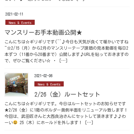
2021-02-11
News & Events
マンスリーお手本動画公開★
こんにちは☆ギリギリです(^^♪今日も天気が良くて暖かいですね
~☆2/15（月）から2月のマンスリーテープ課題の見本動画を毎日2
本ずつ（11番から20番まで）公開します♪URLを貼っておきますの
で、ぜひご覧ください☆ ・ […]
2021-02-06
News & Events
2/26（金）ルートセット
こんにちは☆ギリギリです。今日はルートセットのお知らせです
★2/26（金）に1階のボルダー奥側半面をリニューアル致します！
今回は、武田匠さんと大西良治さんにセットして頂きます♪♪わ
ーい
25（木）にホールドを外します！ […]