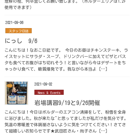
理解の程、何卒宜しくお願い致します。（ボルダーエリアは1.2F
使用できます）
2021-09-06
スタッフ日誌
にっし 9/6
こんにちは！なおこ日誌です。 今日のお昼はチキンステーキ、ラ
イスセットにサラダ・スープ、ドリンクバーに加えてピザとパス
タも食べてお腹がはち切れそう！と言いながら今はデザートをち
ゃっかり食べて、糖質爆発です。我ながら本当よ […]
2021-09-02
News & Events
岩場講習9/19と9/26開催
こんにちは！今日はボルダーのエアコン清掃をして、粉雪を全身
に浴びました。秋が来たな~と思ってましたが私だけ冬気分です。
気温の寒暖差で体調崩さないように気をつけてください！さてさ
て超嬉しいお知らせです★武田匠さん・尚子さん […]